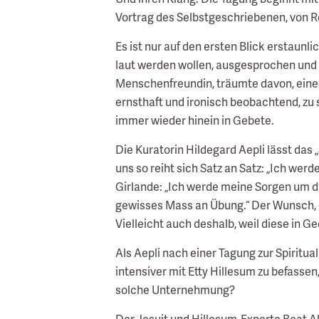
Vortrag des Selbstgeschriebenen, von 
Es ist nur auf den ersten Blick erstaunl
laut werden wollen, ausgesprochen und ge
Menschenfreundin, träumte davon, eine Sc
ernsthaft und ironisch beobachtend, zu 
immer wieder hinein in Gebete.
Die Kuratorin Hildegard Aepli lässt das
uns so reiht sich Satz an Satz: „Ich werd
Girlande: „Ich werde meine Sorgen um d
gewisses Mass an Übung.“ Der Wunsch, di
Vielleicht auch deshalb, weil diese in G
Als Aepli nach einer Tagung zur Spiritua
intensiver mit Etty Hillesum zu befasse
solche Unternehmung?
Der Jesuit und Hillesum-Experte Beat A