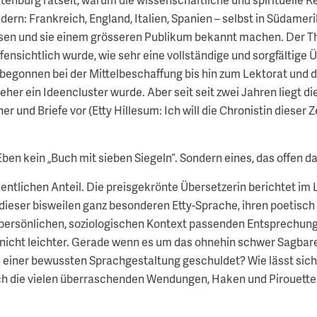
ndern: Frankreich, England, Italien, Spanien – selbst in Südamer
ssen und sie einem grösseren Publikum bekannt machen. Der The
fensichtlich wurde, wie sehr eine vollständige und sorgfältige 
begonnen bei der Mittelbeschaffung bis hin zum Lektorat und 
 eher ein Ideencluster wurde. Aber seit seit zwei Jahren liegt 
nd Briefe vor (Etty Hillesum: Ich will die Chronistin dieser Z
Eben kein „Buch mit sieben Siegeln“. Sondern eines, das offen d
sentlichen Anteil. Die preisgekrönte Übersetzerin berichtet i
dieser bisweilen ganz besonderen Etty-Sprache, ihren poetisch 
, persönlichen, soziologischen Kontext passenden Entsprechung
nicht leichter. Gerade wenn es um das ohnehin schwer Sagbare
 einer bewussten Sprachgestaltung geschuldet? Wie lässt sic
ich die vielen überraschenden Wendungen, Haken und Pirouette