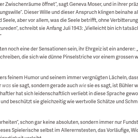
mer Zwischenräume öffnet“, sagt Geneva Moser, und in ihrer pr
tungswille“. Dieser Wille und dieser Anspruch klingen beinahe a
d Seele, aber vor allem, was die Seele betrifft, ohne Verbitter
eden“, schreibt sie Anfang Juli 1943: „Vielleicht bin ich tatsäc
“
en noch eine der Sensationen sein, ihr Ehrgeiz ist ein anderer: 
chreiben, die sich wie dünne Pinselstriche vor einem grossen 
ühlers feinem Humor und seinem immer vergnügten Lächeln, dass
r
was
sie sagt, sondern gerade auch
wie
sie es sagt, ist Bühler 
aftler hat sich leidenschaftlich verliebt in diese Sprache gew
 sie und beschützt sie gleichzeitig wie wertvolle Schätze und Sc
ahrheiten“, schon gar keine absoluten, sondern immer nur Funds
es Spielerische selbst im Allerernstesten, das Vorläufige, Wid
gartigkeit verleiht.