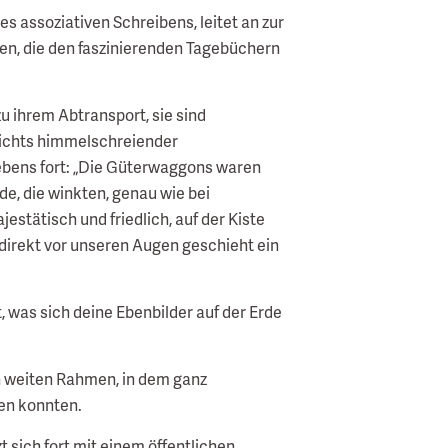
es assoziativen Schreibens, leitet an zur
agen, die den faszinierenden Tagebüchern
zu ihrem Abtransport, sie sind
sichts himmelschreiender
ebens fort: „Die Güterwaggons waren
e, die winkten, genau wie bei
jestätisch und friedlich, auf der Kiste
 direkt vor unseren Augen geschieht ein
, was sich deine Ebenbilder auf der Erde
en weiten Rahmen, in dem ganz
den konnten.
 sich fort mit einem öffentlichen